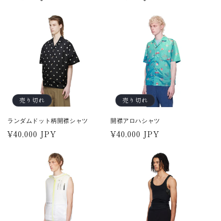
常
常
価
価
格
格
売り切れ
売り切れ
ランダムドット柄開襟シャツ
開襟アロハシャツ
通
¥40,000 JPY
通
¥40,000 JPY
常
常
価
価
格
格