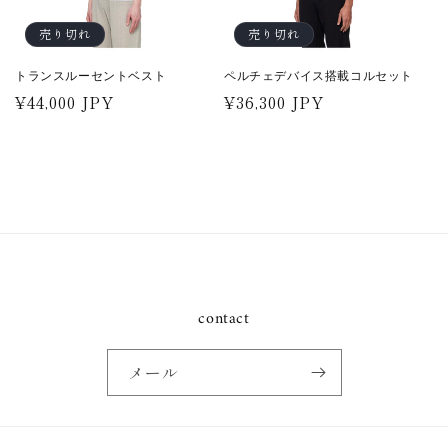
売り切れ
売り切れ
トランスルーセントベスト
ペルチェデバイス搭載コルセット
通
¥44,000 JPY
通
¥36,300 JPY
常
常
価
価
格
格
contact
メール