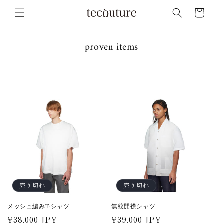
コンテ
ンツに
ー
進む
ト
proven items
売り切れ
売り切れ
メッシュ編みT-シャツ
無紋開襟シャツ
通
¥38,000 JPY
通
¥39,000 JPY